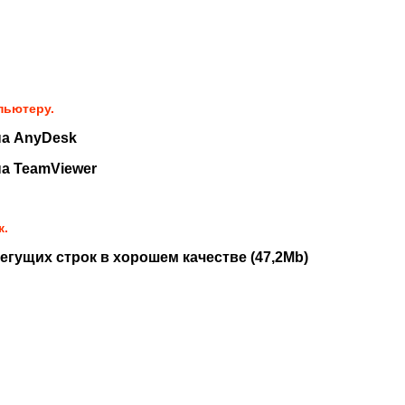
пьютеру.
па AnyDesk
а TeamViewer
к.
егущих строк в хорошем качестве (47,2Mb)