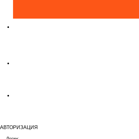
Задать вопрос
?
Покупок в корзине на
0₽
Скачать прайс-лист XLS
13.47 MB
АВТОРИЗАЦИЯ
Логин: