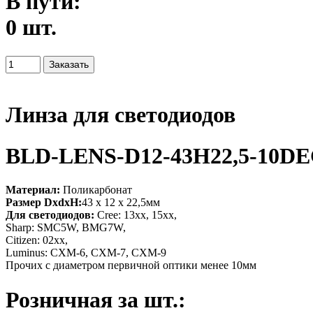
В пути:
0 шт.
Линза для светодиодов
BLD-LENS-D12-43H22,5-10D
Материал:
Поликарбонат
Размер DxdxH:
43 х 12 x 22,5мм
Для светодиодов:
Cree: 13xx, 15xx,
Sharp: SMC5W, BMG7W,
Citizen: 02xx,
Luminus: CXM-6, CXM-7, CXM-9
Прочих с диаметром первичной оптики менее 10мм
Розничная за шт.: