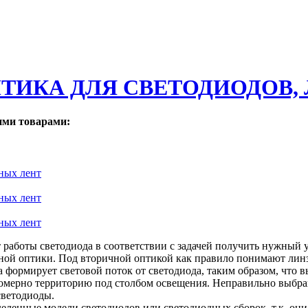
ТИКА ДЛЯ СВЕТОДИОДОВ,
ими товарами:
 работы светодиода в соответствии с задачей получить нужный
ой оптики. Под вторичной оптикой как правило понимают линз
 формирует световой поток от светодиода, таким образом, что
номерно территорию под столбом освещения. Неправильно выбра
светодиоды.
еленные модели светодиодов или светодиодных сборок, т.к. они