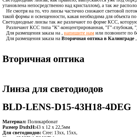
утановлена непосредственно над кристаллом), а так же распол
Не смотря на то, что линзы частично снижают световой поток
такой формы и освещенности, какая необходима для объекта п
Светодиодные линзы так же различают по форме КСС, которую
Различают КСС типа "К"-концентрированная, "Г"-глубокая, "
Для размещения заказа на
,
напишите нам
или позвоните по б
Для размещения заказа на
Вторичная оптика в Калинграде
Вторичная оптика
Линза для светодиодов
BLD-LENS-D15-43H18-4DEG
Материал:
Поликарбонат
Размер DxdxH:
43 х 12 x 22,5мм
Для светодиодов:
Cree: 13xx, 15xx,