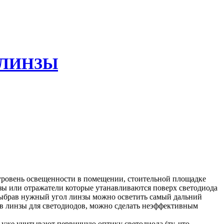
 ЛИНЗЫ
 уровень освещенности в помещении, стоительной площадке
ы или отражатели которые утанавливаются поверх светодиода
 выбрав нужный угол линзы можно осветить самый дальний
в линзы для светодиодов, можно сделать неэффективным
 уже учитывают первичную оптику светодиода (ту, что