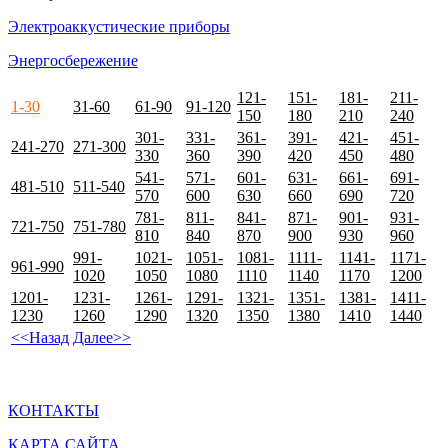
Электроаккустические приборы
Энергосбережение
121-
151-
181-
211-
1-30
31-60
61-90
91-120
150
180
210
240
301-
331-
361-
391-
421-
451-
241-270
271-300
330
360
390
420
450
480
541-
571-
601-
631-
661-
691-
481-510
511-540
570
600
630
660
690
720
781-
811-
841-
871-
901-
931-
721-750
751-780
810
840
870
900
930
960
991-
1021-
1051-
1081-
1111-
1141-
1171-
961-990
1020
1050
1080
1110
1140
1170
1200
1201-
1231-
1261-
1291-
1321-
1351-
1381-
1411-
1230
1260
1290
1320
1350
1380
1410
1440
<<Назад
Далее>>
КОНТАКТЫ
КАРТА САЙТА