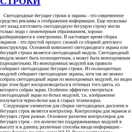
СТРОКИ
Светодиодные бегущие строки и экраны - это современное
средство рекламы и отображения информации. Еще несколько
лет назад изготовить светодиодную бегущую строку могли
только люди с инженерным образованием, хорошо
разбирающиеся в электронике. В настоящее время сборка
экранов - это простой процесс схожий со сборкой дектского
конструктора. Основной компонент светодиодного экрана или
бегущей строки является светодиодный модуль. Светодиодный
модуль может быть полноцветным, а может быть монохромным
(одноцветным). Из монохромных модулей как правило
собирают светодиодные бегущие строки. Из полноцветных
модулей собирают светодиодные экраны, хотя так же можно
собрать светодиодный экран из монохромных модулей, но видео
при этом будет воспроизводиться в оттенках того цвета, из
которого собран экран. Особенно эффектно смотриться
светодиодный экран из белых модулей, т.к. изображение
получается черно-белое как в старых телевизорах.
Следующим элементом для сборки светодиодных дисплеев и
бегущих строк является контроллер. Контроллеры для экранов и
бегущих строк разные. Основное различие контроллеров для
бегущих строк - это количество поддерживаемых модулей в
высоту и в длинну, различные способы ввода информации -