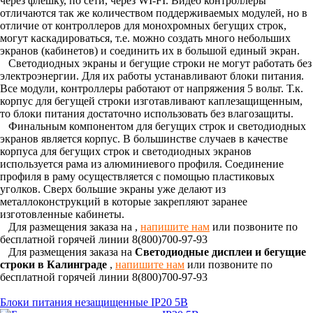
через флешку, по сети, через WI-FI. Видео контроллеры
отличаются так же количеством поддерживаемых модулей, но в
отличие от контроллеров для монохромных бегущих строк,
могут каскадироваться, т.е. можно создать много небольших
экранов (кабинетов) и соединить их в большой единый экран.
Светодиодных экраны и бегущие строки не могут работать без
электроэнергии. Для их работы устанавливают блоки питания.
Все модули, контроллеры работают от напряжения 5 вольт. Т.к.
корпус для бегущей строки изготавливают каплезащищенным,
то блоки питания достаточно использовать без влагозащиты.
Финальным компонентом для бегущих строк и светодиодных
экранов является корпус. В большинстве случаев в качестве
корпуса для бегущих строк и светодиодных экранов
используется рама из алюминиевого профиля. Соединение
профиля в раму осуществляется с помощью пластиковых
уголков. Сверх большие экраны уже делают из
металлоконструкций в которые закрепляют заранее
изготовленные кабинеты.
Для размещения заказа на
,
напишите нам
или позвоните по
бесплатной горячей линии 8(800)700-97-93
Для размещения заказа на
Светодиодные дисплеи и бегущие
строки в Калинграде
,
напишите нам
или позвоните по
бесплатной горячей линии 8(800)700-97-93
Блоки питания незащищенные IP20 5В